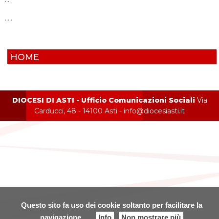
…..
HOME
DIOCESI DI ASTI - Ufficio Comunicazioni Sociali
Via
Carducci, 48 - 14100 Asti - info@diocesiasti.it
Questo sito fa uso dei cookie soltanto per facilitare la
navigazione
Info
Non mostrare più