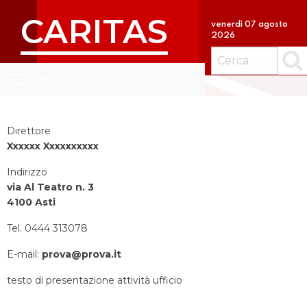
S
CARITAS
k
venerdì 07 agosto
2026
i
p
Cerc
t
Menu
o
c
o
Direttore
n
Xxxxxx Xxxxxxxxxx
t
e
Indirizzo
via Al Teatro n. 3
n
4100 Asti
t
Tel. 0444 313078
E-mail:
prova@prova.it
testo di presentazione attività ufficio
….